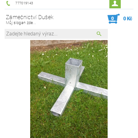
777019143
Zámečnictví Dušek
0
0 Kč
Můj slogan zde...