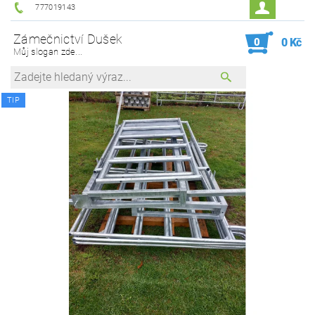
777019143
Zámečnictví Dušek
0
0 Kč
Můj slogan zde...
TIP