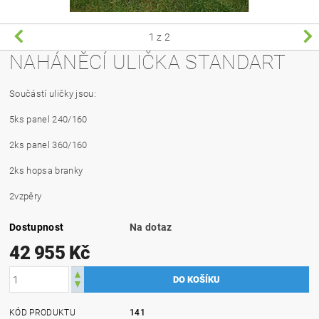
1
z 2
NAHÁNĚCÍ ULIČKA STANDART
Součástí uličky jsou:
5ks panel 240/160
2ks panel 360/160
2ks hopsa branky
2vzpěry
Dostupnost
Na dotaz
42 955 Kč
KÓD PRODUKTU
141