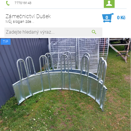
777019143
Zámečnictví Dušek
0
0 Kč
Můj slogan zde...
TIP