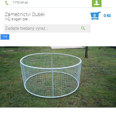
777019143
Zámečnictví Dušek
0
0 Kč
Můj slogan zde...
TIP