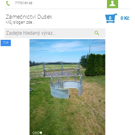
777019143
Zámečnictví Dušek
0
0 Kč
Můj slogan zde...
TIP