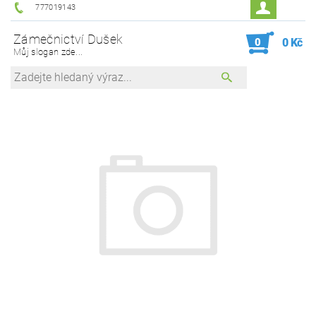
777019143
Zámečnictví Dušek
0
0 Kč
Můj slogan zde...