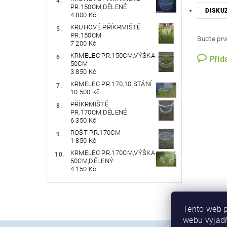
PR.150CM,DĚLENÉ
DISKU
4 800 Kč
KRUHOVÉ PŘÍKRMIŠTĚ
PR.150CM
Buďte prvn
7 200 Kč
KRMELEC PR.150CM,VÝŠKA
Přid
50CM
3 850 Kč
KRMELEC PR.170,10 STÁNÍ
10 500 Kč
PŘÍKRMIŠTĚ
PR.170CM,DĚLENÉ
6 350 Kč
ROŠT PR.170CM
1 850 Kč
KRMELEC PR.170CM,VÝŠKA
50CM,DĚLENÝ
4 150 Kč
Tento web p
webu vyjadř