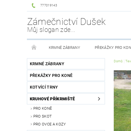
777019143
Zámečnictví Dušek
Můj slogan zde...
KRMNÉ ZÁBRANY
PŘEKÁŽKY PRO KO
Domů
Tex
PŘÍSLUŠENSTVÍ KE KRMELCŮM
OBCHODNÍ PO
KRMNÉ ZÁBRANY
PŘEKÁŽKY PRO KONĚ
KOTVÍCÍ TRNY
KRUHOVÉ PŘÍKRMIŠTĚ
PRO KONĚ
PRO SKOT
PRO OVCE A KOZY