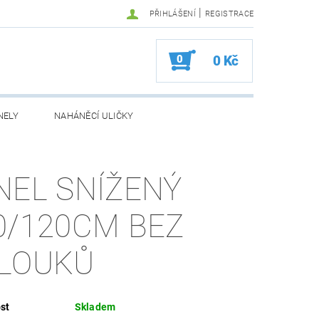
|
PŘIHLÁŠENÍ
REGISTRACE
0
0 Kč
NELY
NAHÁNĚCÍ ULIČKY
NEL SNÍŽENÝ
0/120CM BEZ
LOUKŮ
st
Skladem