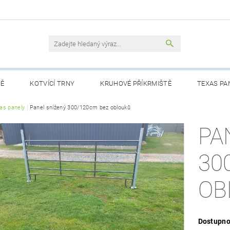
NĚ
KOTVÍCÍ TRNY
KRUHOVÉ PŘÍKRMIŠTĚ
TEXAS PA
as panely
Panel snížený 300/120cm bez oblouků
DMÍNKY
KONTAKTY
PA
30
OB
Dostupno