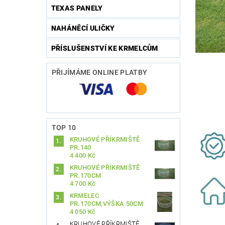
TEXAS PANELY
NAHÁNĚCÍ ULIČKY
PŘÍSLUŠENSTVÍ KE KRMELCŮM
PŘIJÍMÁME ONLINE PLATBY
TOP 10
KRUHOVÉ PŘÍKRMIŠTĚ
PR.140
4 400 Kč
KRUHOVÉ PŘÍKRMIŠTĚ
PR.170CM
4 700 Kč
KRMELEC
PR.170CM,VÝŠKA 50CM
4 050 Kč
KRUHOVÉ PŘÍKRMIŠTĚ