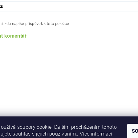
ZE
í, kdo napíše příspěvek k této položce.
at komentář
oužívá soubory cookie. Dalším procházením tohoto
S
ujete souhlas s jejich používáním.. Více informací