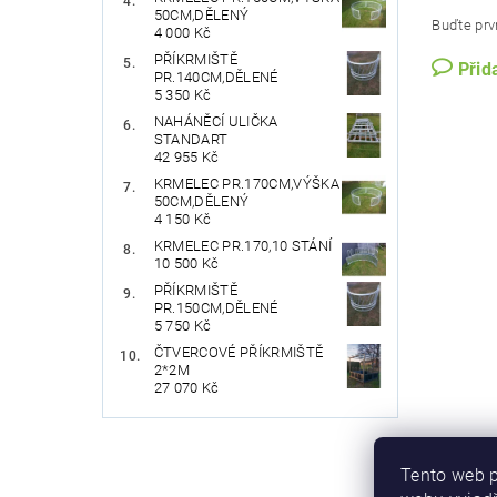
50CM,DĚLENÝ
Buďte prvn
4 000 Kč
PŘÍKRMIŠTĚ
Přid
PR.140CM,DĚLENÉ
5 350 Kč
NAHÁNĚCÍ ULIČKA
STANDART
42 955 Kč
KRMELEC PR.170CM,VÝŠKA
50CM,DĚLENÝ
4 150 Kč
KRMELEC PR.170,10 STÁNÍ
10 500 Kč
PŘÍKRMIŠTĚ
PR.150CM,DĚLENÉ
5 750 Kč
ČTVERCOVÉ PŘÍKRMIŠTĚ
2*2M
27 070 Kč
Tento web p