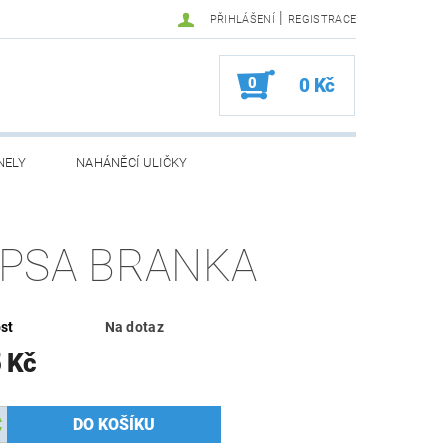
|
PŘIHLÁŠENÍ
REGISTRACE
0
0 Kč
NELY
NAHÁNĚCÍ ULIČKY
PSA BRANKA
st
Na dotaz
 Kč