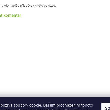
í, kdo napíše příspěvek k této položce.
at komentář
oužívá soubory cookie. Dalším procházením tohoto
S