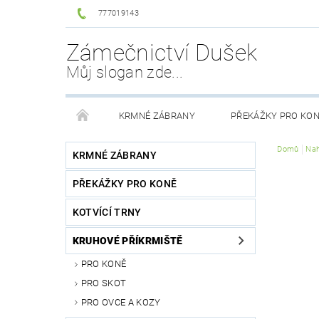
777019143
Zámečnictví Dušek
Můj slogan zde...
KRMNÉ ZÁBRANY
PŘEKÁŽKY PRO KO
Domů
Nah
PŘÍSLUŠENSTVÍ KE KRMELCŮM
OBCHODNÍ PO
KRMNÉ ZÁBRANY
PŘEKÁŽKY PRO KONĚ
KOTVÍCÍ TRNY
KRUHOVÉ PŘÍKRMIŠTĚ
PRO KONĚ
PRO SKOT
PRO OVCE A KOZY