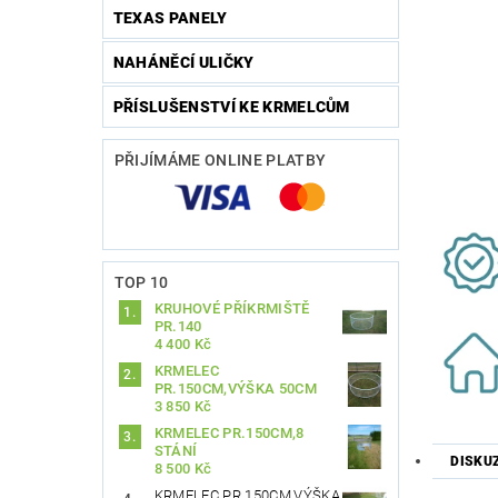
TEXAS PANELY
NAHÁNĚCÍ ULIČKY
PŘÍSLUŠENSTVÍ KE KRMELCŮM
PŘIJÍMÁME ONLINE PLATBY
TOP 10
KRUHOVÉ PŘÍKRMIŠTĚ
PR.140
4 400 Kč
KRMELEC
PR.150CM,VÝŠKA 50CM
3 850 Kč
KRMELEC PR.150CM,8
STÁNÍ
DISKU
8 500 Kč
KRMELEC PR.150CM,VÝŠKA