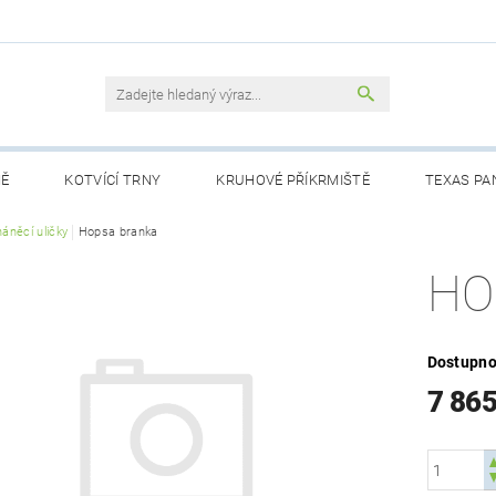
NĚ
KOTVÍCÍ TRNY
KRUHOVÉ PŘÍKRMIŠTĚ
TEXAS PA
áněcí uličky
Hopsa branka
DMÍNKY
KONTAKTY
HO
Dostupno
7 865